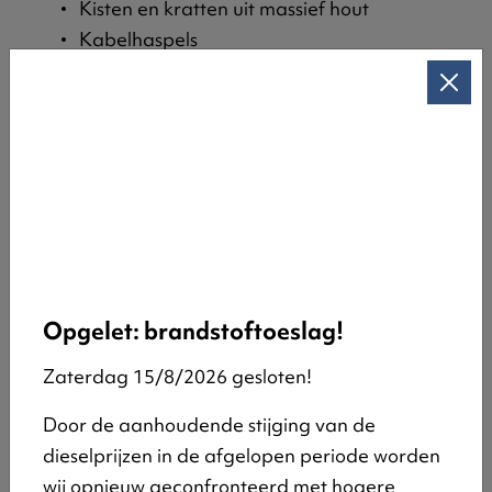
Kisten en kratten uit massief hout
Kabelhaspels
Timmerhout, zoals (stut)balken, planken,
juffers en houten bekistingen, op
voorwaarde dat ze niet werden behandeld
en verontreinigd door bouwafval zoals
beton.
Stuwhout
Onbehandelde zaagresten
Gekleurd hout
Triplex-, multiplex-, OSB-, MDF-platen <
Opgelet: brandstoftoeslag!
50% uit spaanplaat of houtdeeltjes
Zaterdag 15/8/2026 gesloten!
Groente- en fruitkisten
Beschilderd hout
Door de aanhoudende stijging van de
Hout bezet met karton, textiel of plastic
dieselprijzen in de afgelopen periode worden
‘Behandeld’ hout (bijvoorbeeld
wij opnieuw geconfronteerd met hogere