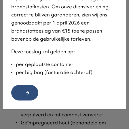
bekistingspanelen met cementafval).
brandstofkosten. Om onze dienstverlening
Gelamineerd hout
correct te blijven garanderen, zien wij ons
Houtvezelplaat
genoodzaakt per 1 april 2026 een
Meubels
brandstoftoeslag van €15 toe te passen
Parket
bovenop de gebruikelijke tarieven.
Afbraakhout (deuren, vensters)
Deze toeslag zal gelden op:
Niet toegelaten
per geplaatste container
Snoeihout (stronken, takken en twijgen) en
per big bag (facturatie achteraf)
kerstbomen – deze worden apart
opgehaald, verpulverd en tot compost
verwerkt
Verontreinigd of gevaarlijk hout (C-hout)
Stukken rot of vermolmd hout – dit wordt
verpulverd en tot compost verwerkt
Geïmpregneerd hout (behandeld om