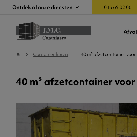
Ontdek al onze diensten
015 69 02 06
Afva
Terug naar startpagina
Container huren
40 m³ afzetcontainer voor
40 m³ afzetcontainer voor