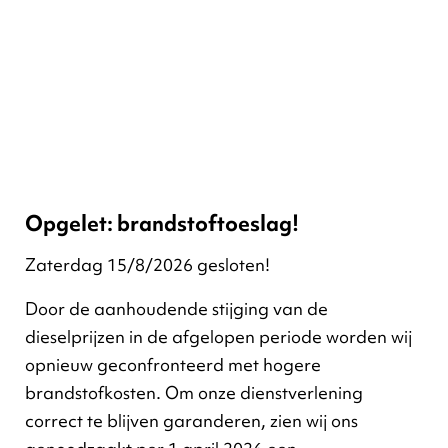
Niet toegelate
Graszoden
Bevuild hout
Gelijmd hout
Hout met meub
Treinbils
Opgelet: brandstoftoeslag!
Zaterdag 15/8/2026 gesloten!
Door de aanhoudende stijging van de
dieselprijzen in de afgelopen periode worden wij
opnieuw geconfronteerd met hogere
brandstofkosten. Om onze dienstverlening
correct te blijven garanderen, zien wij ons