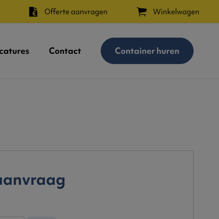
Offerte aanvragen
Winkelwagen
catures
Contact
Container huren
 aanvraag