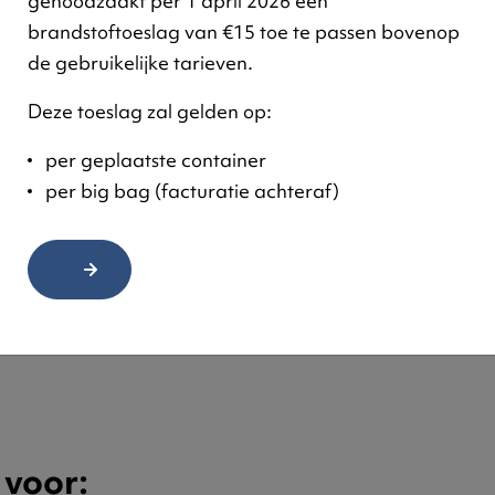
genoodzaakt per 1 april 2026 een
Afvalconta
brandstoftoeslag van €15 toe te passen bovenop
de gebruikelijke tarieven.
Wij kunnen ook conta
Deze toeslag zal gelden op:
voorzien we van een t
laadplateau.
per geplaatste container
per big bag (facturatie achteraf)
Neem contact met on
 voor: