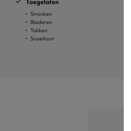
Toegelaten
Stronken
Bladeren
Takken
Snoeihout