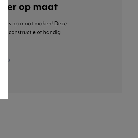
iner op maat
iners op maat maken! Deze
rapconstructie of handig
s op