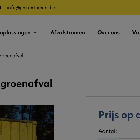
info@jmcontainers.be
loplossingen
Afvalstromen
Over ons
Va
 groenafval
 groenafval
Prijs op
Aantal: