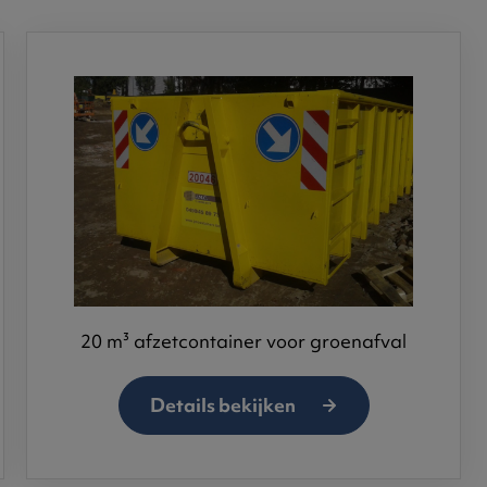
20 m³ afzetcontainer voor groenafval
Details bekijken