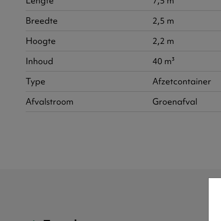
Lengte
7,5 m
Breedte
2,5 m
Hoogte
2,2 m
Inhoud
40 m³
Type
Afzetcontainer
Afvalstroom
Groenafval