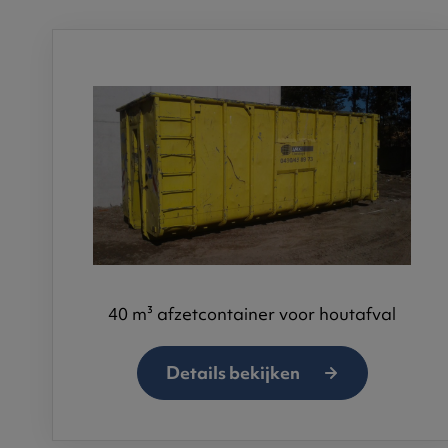
40 m³ afzetcontainer voor houtafval
Details bekijken