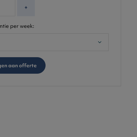
+
ntie per week:
en aan offerte