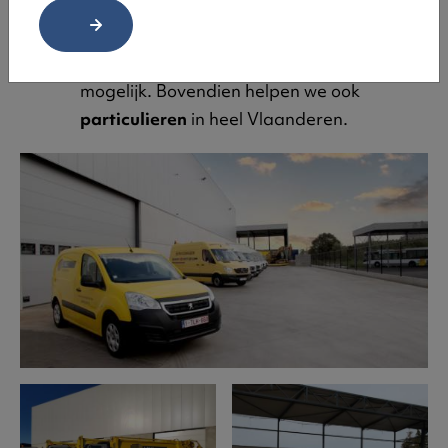
We zijn de
vaste partner
van vele bedrijven
die stipt afvalcontainers willen. Ook lange
termijnverhuur van bedrijfscontainers is
mogelijk. Bovendien helpen we ook
particulieren
in heel Vlaanderen.