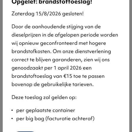
Opgelet: brandstoftoeslag!
Dankzij onze vele containers en eigen
transportvloot kunnen wij perfect op
last-
Zaterdag 15/8/2026 gesloten!
minute vragen
inspelen. We kunnen je zelf
Door de aanhoudende stijging van de
van
op maat gemaakte containers
dieselprijzen in de afgelopen periode worden
voorzien.
wij opnieuw geconfronteerd met hogere
brandstofkosten. Om onze dienstverlening
Transparante en lage prijzen
correct te blijven garanderen, zien wij ons
genoodzaakt per 1 april 2026 een
Je krijgt een duidelijke prijs van onze
brandstoftoeslag van €15 toe te passen
service: levering, afhaal en verwerking. We
bovenop de gebruikelijke tarieven.
kunnen
scherpe prijzen
garanderen
dankzij onze eigen vloot en efficiënte
Deze toeslag zal gelden op:
organisatie.
per geplaatste container
per big bag (facturatie achteraf)
Partner voor alle afval