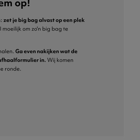
hem op!
n:
zet je big bag alvast op een plek
 moeilijk om zo'n big bag te
halen.
Ga even nakijken wat de
afhaalformulier in.
Wij komen
se ronde.