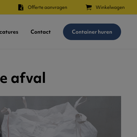
Offerte aanvragen
Winkelwagen
catures
Contact
Container huren
e afval