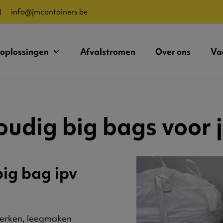
info@jmcontainers.be
loplossingen
Afvalstromen
Over ons
Va
oudig big bags voor j
big bag ipv
swerken, leegmaken