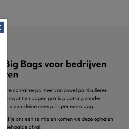
 Big Bags voor bedrijven
ieren
vaste containerpartner van zowel particulieren
rijs omvat tien dagen gratis plaatsing zonder
al je een kleine meerprijs per extra dag.
, geef je ons een seintje en komen we deze ophalen
 opgehaalde afval.