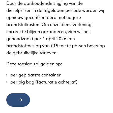
Door de aanhoudende stijging van de
dieselprijzen in de afgelopen periode worden wij
opnieuw geconfronteerd met hogere
brandstofkosten. Om onze dienstverlening
correct te blijven garanderen, zien wij ons
genoodzaakt per 1 april 2026 een
brandstoftoeslag van €15 toe te passen bovenop
de gebruikelijke tarieven.
en en
Deze toeslag zal gelden op:
 met
per geplaatste container
per big bag (facturatie achteraf)
cycleerd zonder in te
n berekent dat een
ialen minstens 350