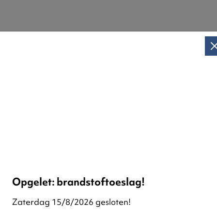
Verhuur van
en particul
JMC Containers is de 
als bedrijven. Onze p
meerkost. Nadien beta
Opgelet: brandstoftoeslag!
Als de big bag vol is 
Zaterdag 15/8/2026 gesloten!
en recycleren we het