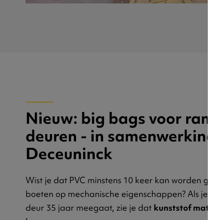
Nieuw: big bags voor ram
deuren - in samenwerking
Deceuninck
Wist je dat PVC minstens 10 keer kan worden gere
boeten op mechanische eigenschappen? Als je da
deur 35 jaar meegaat, zie je dat
kunststof mater