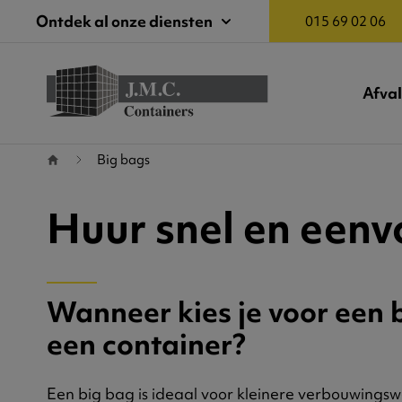
Ontdek al onze diensten
015 69 02 06
Afva
Terug naar startpagina
Big bags
Huur snel en eenv
Wanneer kies je voor een 
een container?
Een big bag is ideaal voor kleinere verbouwing