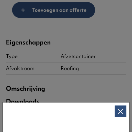
Toevoegen aan offerte
Eigenschappen
Type
Afzetcontainer
Afvalstroom
Roofing
Omschrijving
Downloads
Prijslijst containers 01-02-2026.pdf