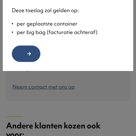
Deze toeslag zal gelden op:
per geplaatste container
per big bag (facturatie achteraf)
Afvalcontainer op maat
Wij kunnen ook containers op maat maken!
Deze voorzien we van een trapconstructie of
handig laadplateau.
Neem contact met ons op
Andere klanten kozen ook
voor: