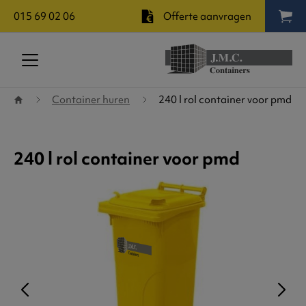
015 69 02 06
Offerte aanvragen
Terug naar startpagina
Container huren
240 l rol container voor pmd
240 l rol container voor pmd