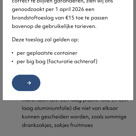
correct te blijven garanderen, zien wij ons
medisch afval
genoodzaakt per 1 april 2026 een
Verpakkingen met een veiligheidsdop voor
brandstoftoeslag van €15 toe te passen
kinderen (bv. ontstoppers en ontkalkers voor
bovenop de gebruikelijke tarieven.
de badkamer)
Deze toeslag zal gelden op:
Verpakkingen met gevarenpictogrammen
(besmettingsrisico, bijtende stoffen …)
per geplaatste container
Verpakkingen van insecticiden, herbicides,
per big bag (facturatie achteraf)
ontmossingsproducten, rattenvergif …
Verpakkingen van motorolie, verf, lak en
vernis en siliconenkits
Verpakkingen bestaande uit verschillende
materialen (bv. een laag plastic folie en een
laag aluminiumfolie) die niet van elkaar
kunnen gescheiden worden, zoals sommige
drankzakjes, zakjes fruitmoes