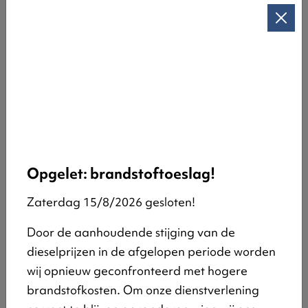
verpakkingen van salades en bereide
maaltijden. Ook plastic bekertjes van water,
koffie of frisdranken horen bij de blauwe zak
of in de container voor PMD.
Metalen verpakkingen: drankblikjes,
conservenblikken, aluminium schaaltjes en
schotels, deksels van bokalen en
kroonkurken van flessen, spuitbussen van
voedingsmiddelen en cosmetica, metalen
Opgelet: brandstoftoeslag!
dozen.
Zaterdag 15/8/2026 gesloten!
Drankkartons (fruitsap, melk, drinkyoghurt,
soep).
Door de aanhoudende stijging van de
dieselprijzen in de afgelopen periode worden
Niet toegelaten
wij opnieuw geconfronteerd met hogere
Palletfolie en grondstofzakken
brandstofkosten. Om onze dienstverlening
Spuiten, infusen (‘baxters’) en ander