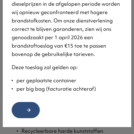
dieselprijzen in de afgelopen periode worden
Afgedankte elektrische en elektronische
wij opnieuw geconfronteerd met hogere
apparatuur
brandstofkosten. Om onze dienstverlening
Afvalbanden
correct te blijven garanderen, zien wij ons
Puin
genoodzaakt per 1 april 2026 een
Afgewerkte olie
brandstoftoeslag van €15 toe te passen
Gevaarlijke afvalstoffen
bovenop de gebruikelijke tarieven.
Asbesthoudende afvalstoffen
Afgedankte apparatuur en recipiënten met
Deze toeslag zal gelden op:
ozonafbrekende stoffen
per geplaatste container
Afvallandbouwfolies
per big bag (facturatie achteraf)
Afgedankte batterijen en accu’s
Houtafval
PMD afval
Metaalafval
Afgedankte matrassen
Recycleerbare harde kunststoffen